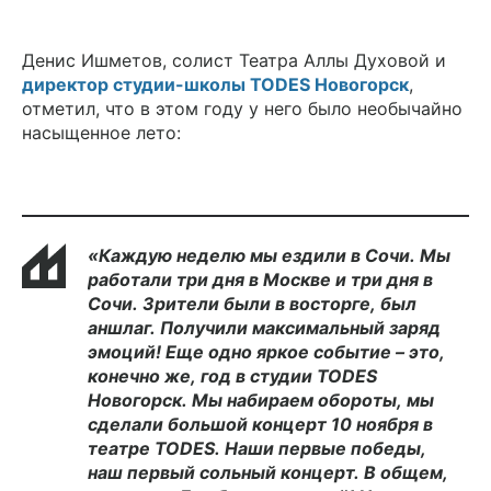
Денис Ишметов, солист Театра Аллы Духовой и
директор студии-школы TODES Новогорск
,
отметил, что в этом году у него было необычайно
насыщенное лето:
«Каждую
неделю
мы
ездили
в
Сочи.
Мы
работали
три
дня
в
Москве
и
три
дня
в
Сочи.
Зрители
были
в
восторге,
был
аншлаг.
Получили
максимальный
заряд
эмоций!
Еще
одно
яркое
событие
–
это,
конечно
же,
год
в
студии
TODES
Новогорск.
Мы
набираем
обороты,
мы
сделали
большой
концерт
10
ноября
в
театре
TODES.
Наши
первые
победы,
наш
первый
сольный
концерт.
В
общем,