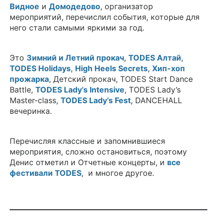
Видное
и
Домодедово
, организатор
мероприятий, перечислил события, которые для
него стали самыми яркими за год.
Это
Зимний и Летний прокач
,
TODES Алтай
,
TODES Holidays
,
High Heels Secrets
,
Хип-хоп
прожарка
, Детский прокач, TODES Start Dance
Battle,
TODES Lady’s Intensive
, TODES Lady’s
Master-class,
TODES Lady’s Fest
, DANCEHALL
вечеринка.
Перечисляя классные и запомнившиеся
мероприятия, сложно остановиться, поэтому
Денис отметил и Отчетные концерты, и
все
фестивали TODES
,
и многое другое.