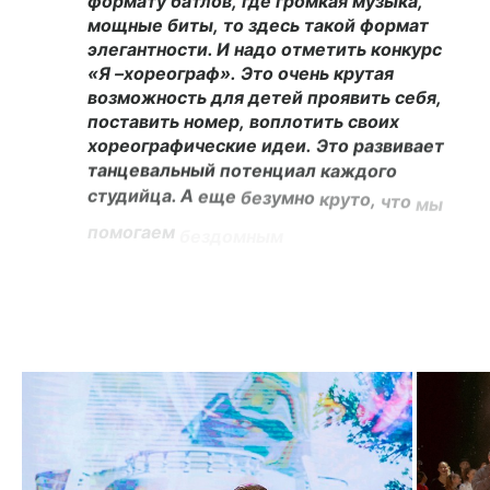
формату
батлов,
где
громкая
музыка,
мощные
биты,
то
здесь
такой
формат
элегантности. И
надо
отметить
конкурс
«Я
–хореограф».
Это
очень
крутая
возможность
для
детей
проявить
себя,
поставить
номер,
воплотить
своих
хореографические
идеи.
Это
развивает
танцевальный
потенциал
каждого
студийца. А
еще
безумно
круто,
что
мы
помогаем
бездомным
животным
и
высаживаем
кедры.
Мы
все
дружно,
со
всеми
сотрудниками
пытаемся
сделать
мир
чуть-чуть
лучше,
добрее».