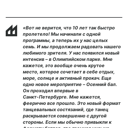
«Вот
не
верится,
что
10
лет
так
быстро
пролетело!
Мы
начинали
с
одной
программы,
а
теперь
их
у
нас
целых
семь.
И
мы
продолжаем
радовать
нашего
любимого
зрителя.
У
нас
появился
новый
интенсив
–
в
Олимпийском
парке.
Мне
кажется,
это
вообще
очень
крутое
место,
которое
сочетает
в
себе
отдых,
море,
солнце
и
активный
прокач. Еще
одно
новое
мероприятие
–
Осенний
бал.
Он
проходил
впервые
в
Санкт-Петербурге.
Мне
кажется,
феерично
все
прошло.
Это
новый
формат
танцевальных
состязаний,
где
танец
раскрывается
совершенно
с
другой
стороны.
Если
мы
обычно
привыкли
к