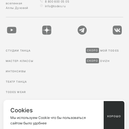
8 800 600 05 05
вселенная
info@todes.ru
Аллы Духовой
СКОРО
СТУДИИ ТАНЦА
МОЙ TODES
СКОРО
МАСТЕР-КЛАССЫ
DVIZH
ИНТЕНСИВЫ
ТЕАТР ТАНЦА
TODES WEAR
Cookies
Пользовательское
Политика
ХОРОШО
соглашение
конфиденциальности
Мы используем Cookie что бы пользоваться
сайтом было удобнее
©
2026
TODES