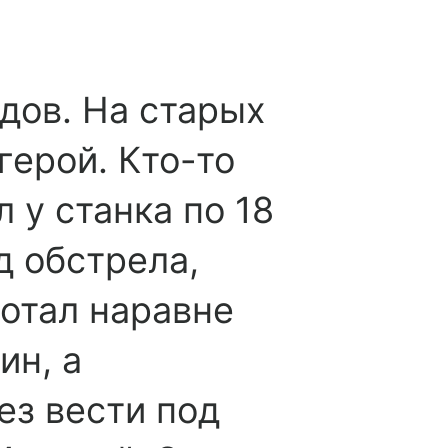
дов. На старых
герой. Кто-то
л у станка по 18
д обстрела,
ботал наравне
ин, а
ез вести под