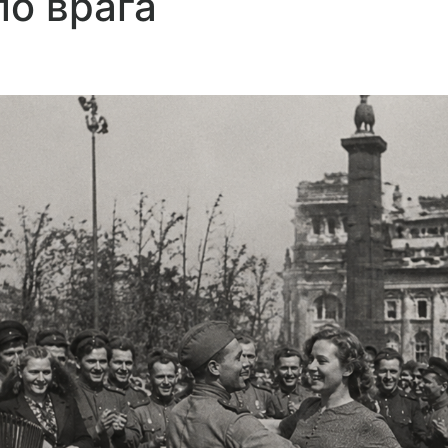
ло
врага