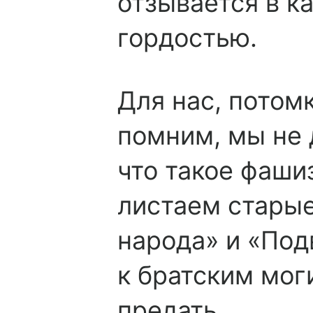
отзывается в к
гордостью.
Для нас, потомк
помним, мы не 
что такое фаши
листаем старые
народа» и «Под
к братским мог
предать.