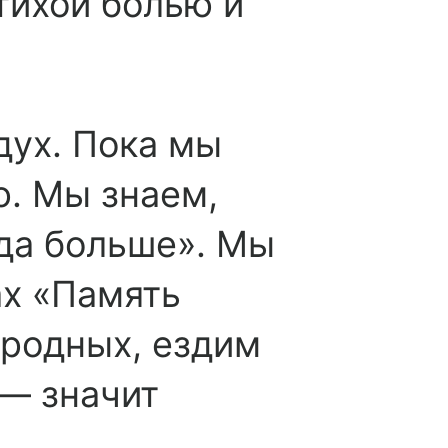
тихой болью и
дух. Пока мы
ю. Мы знаем,
гда больше». Мы
ах «Память
 родных, ездим
 — значит