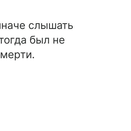
 иначе слышать
тогда был не
смерти.