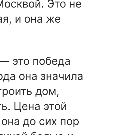
осквой. Это не
я, и она же
— это победа
ода она значила
троить дом,
ь. Цена этой
она до сих пор