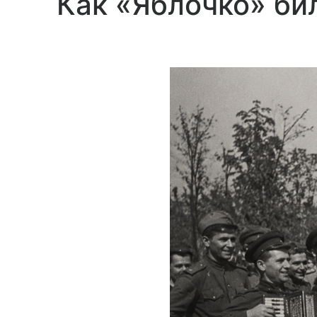
Как
«Яблочко»
би