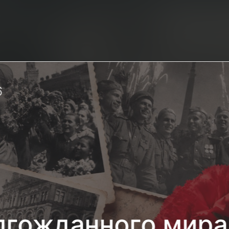
6
лгожданного мира