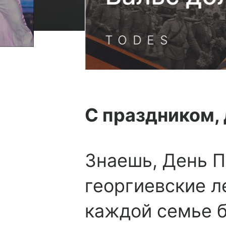
TODES
С праздником, 
Знаешь, День П
георгиевские ле
каждой семье б