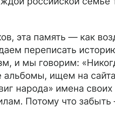
аждой российской семье 
ов, эта память — как воз
даем переписать истори
зм, и мы говорим: «Нико
 альбомы, ищем на сайт
виг народа» имена своих
илам. Потому что забыть