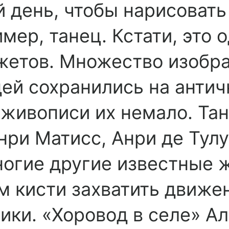
 день, чтобы нарисовать
ер, танец. Кстати, это о
жетов. Множество изобр
й сохранились на антич
 живописи их немало. Тан
нри Матисс, Анри де Тулу
ногие другие известные 
 кисти захватить движе
ики. «Хоровод в селе» А