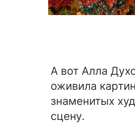
А вот Алла Духо
оживила карти
знаменитых худ
сцену.