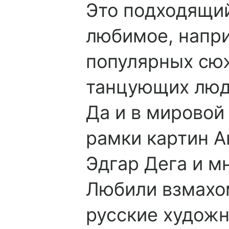
Это подходящий
любимое, наприм
популярных сю
танцующих люде
Да и в мировой
рамки картин А
Эдгар Дега и м
Любили взмахом
русские художн