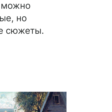
а можно
ые, но
е сюжеты.