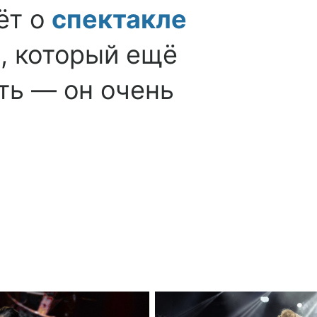
ёт о
спектакле
а, который ещё
ть — он очень