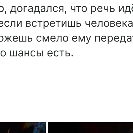
, догадался, что речь ид
 если встретишь человек
можешь смело ему переда
Но шансы есть.