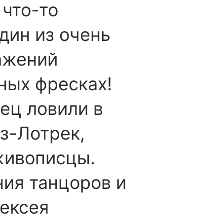
 что-то
дин из очень
ажений
ных фресках!
ец ловили в
з-Лотрек,
живописцы.
ния танцоров и
лексея