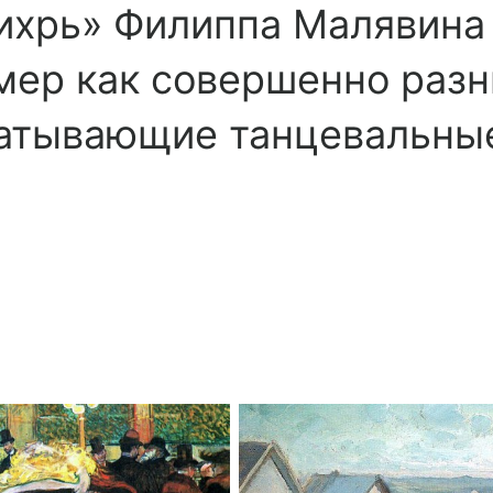
Вихрь» Филиппа Малявин
мер как совершенно разн
ватывающие танцевальны