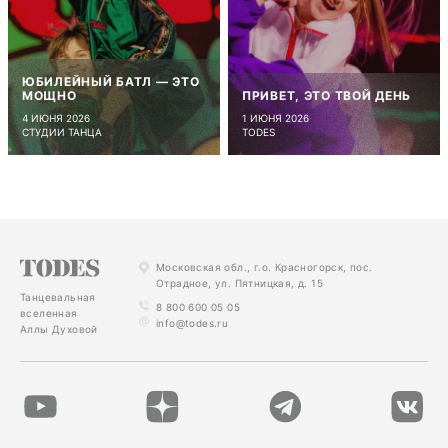
ЮБИЛЕЙНЫЙ БАТЛ — ЭТО
МОЩНО
ПРИВЕТ, ЭТО ТВОЙ ДЕНЬ
4 ИЮНЯ 2026
1 ИЮНЯ 2026
СТУДИИ ТАНЦА
TODES
Московская обл., г.о. Красногорск, пос.
Отрадное, ул. Пятницкая, д. 15
Танцевальная
8 800 600 05 05
вселенная
info@todes.ru
Аллы Духовой