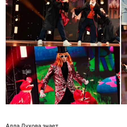
Алла
Духова
знает